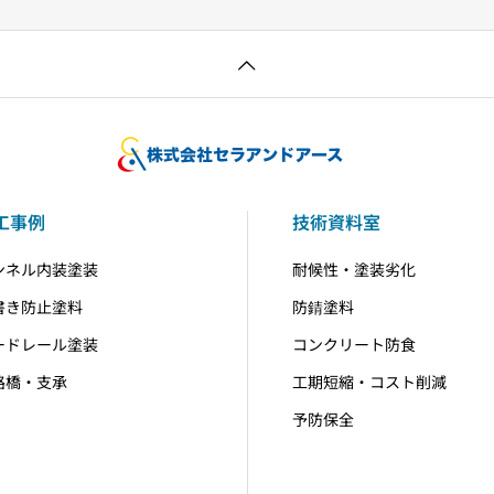
工事例
技術資料室
ンネル内装塗装
耐候性・塗装劣化
書き防止塗料
防錆塗料
ードレール塗装
コンクリート防食
路橋・支承
工期短縮・コスト削減
予防保全