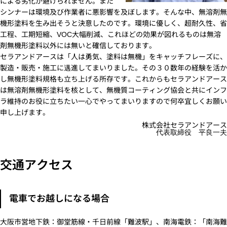
による劣化が避けられません。また
シンナーは環境及び作業者に悪影響を及ぼします。そんな中、無溶剤無
機形塗料を生み出そうと決意したのです。環境に優しく、超耐久性、省
工程、工期短縮、VOC大幅削減、これほどの効果が図れるものは無溶
剤無機形塗料以外には無いと確信しております。
セラアンドアースは「人は勇気、塗料は無機」をキャッチフレーズに、
製造・販売・施工に邁進してまいりました。その３０数年の経験を活か
し無機形塗料規格も立ち上げる所存です。これからもセラアンドアース
は無溶剤無機形塗料を核として、無機質コーティング協会と共にインフ
ラ維持のお役に立ちたい一心でやってまいりますので何卒宜しくお願い
申し上げます。
株式会社セラアンドアース
代表取締役 平良一夫
交通アクセス
電車でお越しになる場合
大阪市営地下鉄：御堂筋線・千日前線「難波駅」、南海電鉄：「南海難