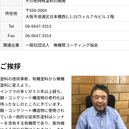
その他特殊塗料の開発
〒556-0004
所在地
大阪市浪速区日本橋西1-1-15ウィルＴＮビル３階
Tel
06-6647-3313
Fax
06-6647-3314
関連企業
一般社団法人 無機質コーティング協会
ご挨拶
塗料の技術革新、有機塗料から無機
塗料に変えよう。
インフラの多くが５０年以上経ち、
鋼・コンクリート構造物の老朽化は
待ったなしのところにきています。
鋼・コンクリート構造物に使用され
ている一般的な従来形塗料はシンナ
ーを含有する有機質であり、紫外線